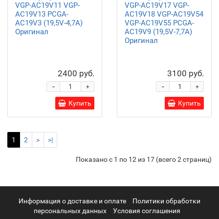
VGP-AC19V11 VGP-
VGP-AC19V17 VGP-
AC19V13 PCGA-
AC19V18 VGP-AC19V54
AC19V3 (19,5V-4,7A)
VGP-AC19V55 PCGA-
Оригинал
AC19V9 (19,5V-7,7A)
Оригинал
2400 руб.
3100 руб.
-
-
+
+
Купить
Купить
1
2
>
>|
Показано с 1 по 12 из 17 (всего 2 страниц)
Информация о доставке и оплате
Политики обработки
персональных данных
Условия соглашения