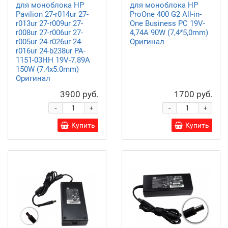
для моноблока HP
для моноблока HP
Pavilion 27-r014ur 27-
ProOne 400 G2 All-in-
r013ur 27-r009ur 27-
One Business PC 19V-
r008ur 27-r006ur 27-
4,74A 90W (7,4*5,0mm)
r005ur 24-r026ur 24-
Оригинал
r016ur 24-b238ur PA-
1151-03HH 19V-7.89A
150W (7.4х5.0mm)
Оригинал
3900 руб.
1700 руб.
-
-
+
+
Купить
Купить