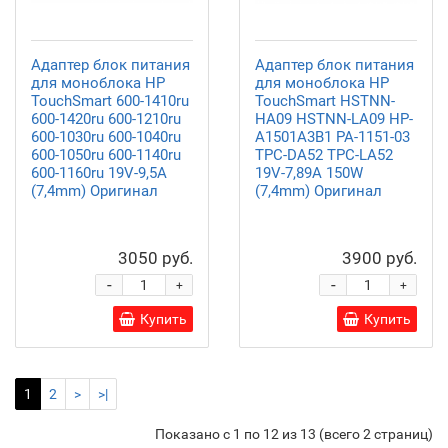
Адаптер блок питания
Адаптер блок питания
для моноблока HP
для моноблока HP
TouchSmart 600-1410ru
TouchSmart HSTNN-
600-1420ru 600-1210ru
HA09 HSTNN-LA09 HP-
600-1030ru 600-1040ru
A1501A3B1 PA-1151-03
600-1050ru 600-1140ru
TPC-DA52 TPC-LA52
600-1160ru 19V-9,5A
19V-7,89A 150W
(7,4mm) Оригинал
(7,4mm) Оригинал
3050 руб.
3900 руб.
-
-
+
+
Купить
Купить
1
2
>
>|
Показано с 1 по 12 из 13 (всего 2 страниц)