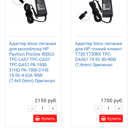
Адаптер блок питания
Адаптер блок питания
для моноблока HP
для HP тонкий клиент
Pavilion ProOne 400G3
T730 T730RX TPC-
TPC-LA57 TPC-CA57
DA561 19.5V 85-90W
TPC-DA57 PA-1900-
(7,4mm) Оригинал
31HD PA-1900-31HE
19.5V-4.62A 90W
(7.4х5.0mm) Оригинал
2150 руб.
1700 руб.
-
-
+
+
Купить
Купить