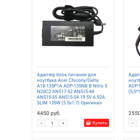
Адаптер блок питания для
Адап
ноутбука Acer Chicony/Delta
ноутб
A18-135P1A ADP-135NB B Nitro 5
ADP-
N20C2 AN517-52 AN515-44
(5,5
AN515-55 AN515-54 19.5V-6.92A
SLIM 135W (5.5x1.7) Оригинал
4450 руб.
2550
-
-
Купить
+