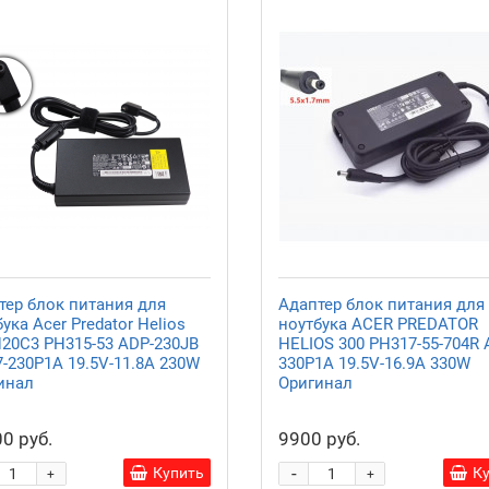
тер блок питания для
Адаптер блок питания для
ука Acer Predator Helios
ноутбука ACER PREDATOR
N20C3 PH315-53 ADP-230JB
HELIOS 300 PH317-55-704R 
7-230P1A 19.5V-11.8A 230W
330P1A 19.5V-16.9A 330W
инал
Оригинал
0 руб.
9900 руб.
-
Купить
К
+
+