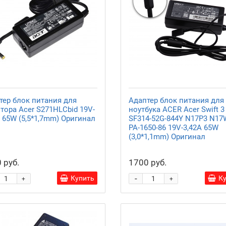
тер блок питания для
Адаптер блок питания для
тора Acer S271HLCbid 19V-
ноутбука ACER Acer Swift 3
A 65W (5,5*1,7mm) Оригинал
SF314-52G-844Y N17P3 N17
PA-1650-86 19V-3,42A 65W
(3,0*1,1mm) Оригинал
 руб.
1700 руб.
-
Купить
К
+
+