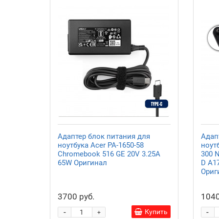
Адаптер блок питания для
Адап
ноутбука Acer PA-1650-58
ноутб
Chromebook 516 GE 20V 3.25A
300 
65W Оригинал
D A1
Ориг
3700 руб.
1040
-
-
Купить
+