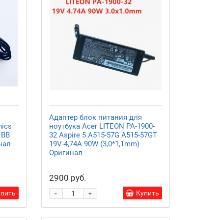
Адаптер блок питания для
nics
ноутбука Acer LITEON PA-1900-
 BB
32 Aspire 5 A515-57G A515-57GT
нал
19V-4,74A 90W (3,0*1,1mm)
Оригинал
2900 руб.
-
упить
Купить
+