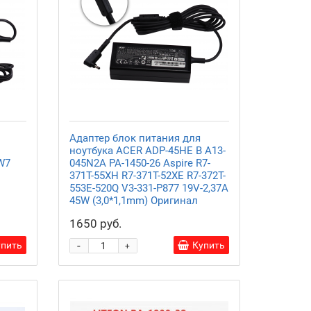
Адаптер блок питания для
ноутбука ACER ADP-45HE B A13-
W7
045N2A PA-1450-26 Aspire R7-
371T-55XH R7-371T-52XE R7-372T-
553E-520Q V3-331-P877 19V-2,37A
45W (3,0*1,1mm) Оригинал
1650 руб.
-
упить
Купить
+