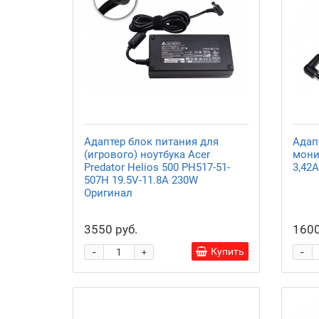
Адаптер блок питания для
Адап
(игрового) ноутбука Acer
мони
Predator Helios 500 PH517-51-
3,42
507H 19.5V-11.8A 230W
Оригинал
3550 руб.
1600
-
-
Купить
+