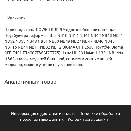
Описание
Производитель: POWER SUPPLY адаптер блок питания для
Ноутбук-трансформер Irbis NB10 NB14 NB41 NB42 NB43 NB31
NB52 NB33 NB48 NB51 NB50 NB49 NB27 NB47 NB46 NB45
NB116 NB44 NB11 NB32 NB12 DIGMA CITI E600 Ноутбук Digma
CITI E401 ET4007EW (477775) Haier HI133 Haier HI133L NB Irbis
NB66 список моделей большой, совместимость с вашей
моделью, можете уточнить у менеджера.
Аналогичный товар
Информация о доставке и оплате
Политики обработки
персональных данных
Условия соглашения