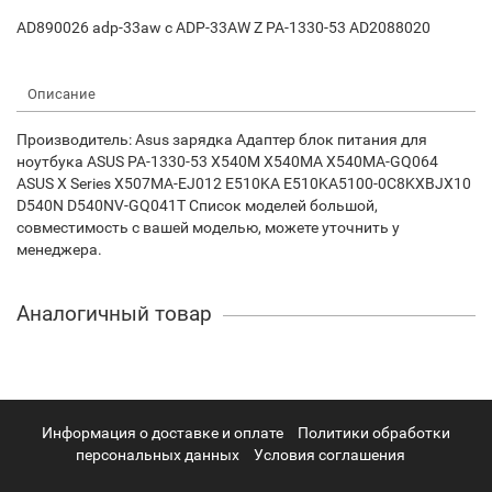
AD890026 adp-33aw c ADP-33AW Z PA-1330-53 AD2088020
Описание
Производитель: Asus зарядка Адаптер блок питания для
ноутбука ASUS PA-1330-53 X540M X540MA X540MA-GQ064
ASUS X Series X507MA-EJ012 E510KA E510KA5100-0C8KXBJX10
D540N D540NV-GQ041T Список моделей большой,
совместимость с вашей моделью, можете уточнить у
менеджера.
Аналогичный товар
Информация о доставке и оплате
Политики обработки
персональных данных
Условия соглашения