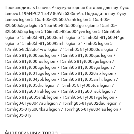
Производитель Lenovo. Аккумуляторная батарея для ноутбука
Lenovo L19M4PC2 15.4V 80Wh 5335mAh. Подходит к ноутбуку
Lenovo legion 5 15arh05-82b5007cmh legion 5 15arh05-
82b500c5ge legion 5 15arh05-82b500cfge legion 5 15arh05-
82b500d3sp legion 5 15imh05-82au004yvn legion 5 15imh05h
legion 5 15imh05h-81y6003qmh legion 5 15imh05h-81y60044ge
legion 5 15imh05h-81y60093mh legion 5 17imh05 legion 5
17imh05-82b3cto1ww legion 7 15imh05 81yt0003us legion 7
15imh05 81yt000pus legion 7 15imh05 81yt000qus legion 7
15imh05 81yt000rus legion 7 15imh05 81yt000sge legion 7
15imh05 81yt000uge legion 7 15imh05 81yt000vge legion 7
15imh05 81yt001uge legion 7 15imh05 81yt0020mx legion 7
15imh05 81yt004ypb legion 7 15imh05 81yt005amh. legion 7
15imh05 81yt005dru legion 7 15imh05 81yt005tus legion 7
15imh05 81yu001ruk legion 7 15imh05 81yu001suk legion 7
15imh05 81yu005emb legion 7 15imh05-81yt001vge legion 7
15imhg0-81yu0047au legion 7 15imhg05-81yu002dau legion 7
15imhg05-81yu004kau legion 7 15imhg05-81yu004lau legion 7
15imhg05-81y
Аналогичный товар