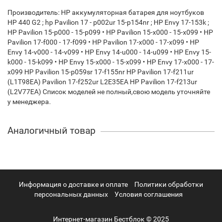
Производитель: HP аккумуляторная батарея для ноутбуков
HP 440 G2 ; hp Pavilion 17 - p002ur 15-p154nr ; HP Envy 17-153k ;
HP Pavilion 15-p000 - 15-p099 • HP Pavilion 15-x000 - 15-x099 • HP
Pavilion 17-f000 - 17-f099 • HP Pavilion 17-x000 - 17-x099 • HP
Envy 14-v000 - 14-v099 • HP Envy 14-u000 - 14-u099 • HP Envy 15-
k000 - 15-k099 • HP Envy 15-x000 - 15-x099 • HP Envy 17-x000 - 17-
x099 HP Pavilion 15-p059sr 17-f155nr HP Pavilion 17-f211ur
(L1T98EA) Pavilion 17-f252ur L2E35EA HP Pavilion 17-f213ur
(L2V77EA) Список моделей не полный,свою модель уточняйте
у менеджера.
Аналогичный товар
Информация о доставке и оплате
Политики обработки
персональных данных
Условия соглашения
Интернет-магазин Бестблок © 2025