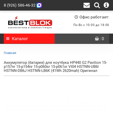
8 (926) 586-46-32
Офис работает:
Пн-Вс с 10:00 до 18:00
Каталог
: 0
Главная
Аккумулятор (батарея) для ноутбука HP440 G2 Pavilion 15-
p157nr 15-p154nr 15-p060sr 15-p061sr VI04 HSTNN-UB6I
HSTNN-DB6J HSTNN-LB6K (41Wh 2620mah) Оригинал