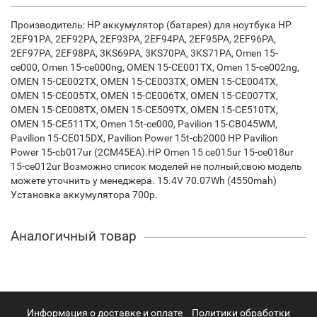
Производитель: HP аккумулятор (батарея) для ноутбука HP
2EF91PA, 2EF92PA, 2EF93PA, 2EF94PA, 2EF95PA, 2EF96PA,
2EF97PA, 2EF98PA, 3KS69PA, 3KS70PA, 3KS71PA, Omen 15-
ce000, Omen 15-ce000ng, OMEN 15-CE001TX, Omen 15-ce002ng,
OMEN 15-CE002TX, OMEN 15-CE003TX, OMEN 15-CE004TX,
OMEN 15-CE005TX, OMEN 15-CE006TX, OMEN 15-CE007TX,
OMEN 15-CE008TX, OMEN 15-CE509TX, OMEN 15-CE510TX,
OMEN 15-CE511TX, Omen 15t-ce000, Pavilion 15-CB045WM,
Pavilion 15-CE015DX, Pavilion Power 15t-cb2000 HP Pavilion
Power 15-cb017ur (2CM45EA).HP Omen 15 ce015ur 15-ce018ur
15-ce012ur Возможно список моделей не полный,свою модель
можете уточнить у менеджера. 15.4V 70.07Wh (4550mah)
Установка аккумулятора 700р.
Аналогичный товар
Информация о доставке и оплате
Политики обработки