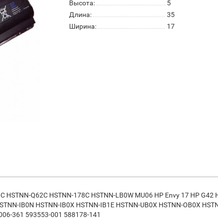
Высота:
5
Длина:
35
Ширина:
17
 HSTNN-Q62C HSTNN-178C HSTNN-LB0W MU06 HP Envy 17 HP G42 
TNN-IB0N HSTNN-IB0X HSTNN-IB1E HSTNN-UB0X HSTNN-OB0X HST
06-361 593553-001 588178-141