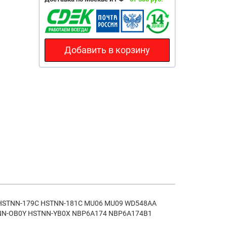
Добавить в корзину
HSTNN-179C HSTNN-181C MU06 MU09 WD548AA
NN-OB0Y HSTNN-YB0X NBP6A174 NBP6A174B1