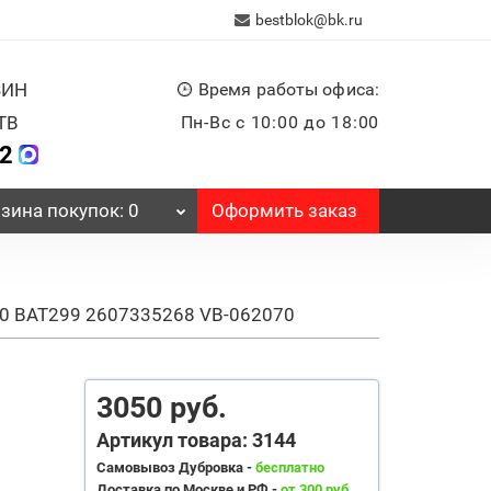
bestblok@bk.ru
ЗИН
Время работы офиса:
ТВ
Пн-Вс с 10:00 до 18:00
32
Оформить заказ
зина
покупок
: 0
40 BAT299 2607335268 VB-062070
3050 руб.
Артикул товара: 3144
Самовывоз Дубровка -
бесплатно
Доставка по Москве и РФ -
от 300 руб.