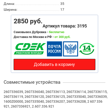
Длина:
35
Ширина:
17
2850 руб.
Артикул товара: 3195
Самовывоз Дубровка -
бесплатно
Доставка по Москве и РФ -
от 300 руб.
Добавить в корзину
Совместимые устройства
2607336039, 2607336040, 2607336113, 2607336114, 2607336115,
2607336119, 2607336120, 2607336125, 2607335040, 2607336039,
1600Z00000, 2607335040, 2607336207, 2607336208, 2 607 336
921, 2607336921, 2.607.336.921