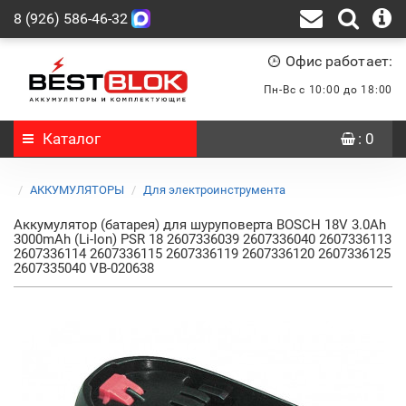
8 (926) 586-46-32
Офис работает:
Пн-Вс с 10:00 до 18:00
Каталог
: 0
АККУМУЛЯТОРЫ
Для электроинструмента
Аккумулятор (батарея) для шуруповерта BOSCH 18V 3.0Ah
3000mAh (Li-Ion) PSR 18 2607336039 2607336040 2607336113
2607336114 2607336115 2607336119 2607336120 2607336125
2607335040 VB-020638