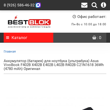
8 (926) 586-46-32
Офис работает:
Пн-Вс с 10:00 до 18:00
Каталог
: 0
Главная
Аккумулятор (батарея) для ноутбука (ультрабука) Asus
VivoBook F402B X402B E402B L402B R402B C21N1618 36Wh
(4780 mAh) Оригинал