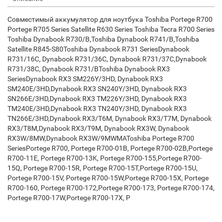
Совместимый аккумулятор для ноутбука Toshiba Portege R700
Portege R705 Series Satellite R630 Series Toshiba Tecra R700 Series
Toshiba Dynabook R730/B,Toshiba Dynabook R741/B,Toshiba
Satellite R845-S80Toshiba Dynabook R731 SeriesDynabook
R731/16C, Dynabook R731/36C, Dynabook R731/37C,Dynabook
R731/38C, Dynabook R731/BToshiba Dynabook RX3
SeriesDynabook RX3 SM226Y/3HD, Dynabook RX3
SM240E/3HD,Dynabook RX3 SN240Y/3HD, Dynabook RX3
SN266E/3HD,Dynabook RX3 TM226Y/3HD, Dynabook RX3
TM240E/3HD,Dynabook RX3 TN240Y/3HD, Dynabook RX3
TN266E/3HD,Dynabook RX3/T6M, Dynabook RX3/T7M, Dynabook
RX3/T8M,Dynabook RX3/T9M, Dynabook RX3W, Dynabook
RX3W/8MW,Dynabook RX3W/9MWMAToshiba Portege R700
SeriesPortege R700, Portege R700-01B, Portege R700-02B,Portege
R700-11E, Portege R700-13K, Portege R700-155,Portege R700-
15Q, Portege R700-15R, Portege R700-15T,Portege R700-15U,
Portege R700-15V, Portege R700-15W,Portege R700-15X, Portege
R700-160, Portege R700-172,Portege R700-173, Portege R700-174,
Portege R700-17W,Portege R700-17X, P