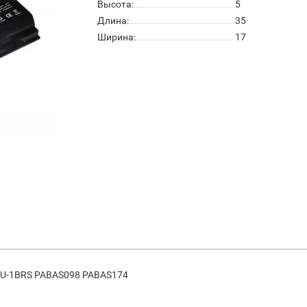
Высота:
5
Длина:
35
Ширина:
17
2U-1BRS PABAS098 PABAS174