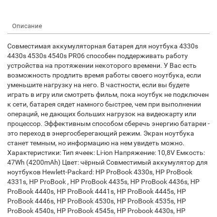
Описание
Совместимая аккумуляторная батарея для ноутбука 4330s
4430s 4530s 4540s PR06 способен поддерживать работу
устройства на протяжении некоторого времени. У Вас есть
возможность продлить время работы своего ноутбука, если
уменьшите нагрузку на него. В частности, если вы будете
играть в игру или смотреть фильм, пока ноутбук не подключен
к сети, батарея сядет намного быстрее, чем при выполнении
операций, не дающих больших нагрузок на видеокарту или
процессор. Эффективным способом сберечь энергию батареи -
это переход в энергосберегающий режим. Экран ноутбука
станет темным, но информацию на нем увидеть можно.
Характеристики: Тип ячеек: Li-ion Напряжение: 10,8V Емкость:
47Wh (4200mAh) Цвет: чёрный Совместимый аккумулятор для
ноутбуков Hewlett-Packard: HP ProBook 4330s, HP ProBook
4331s, HP ProBook , HP ProBook 4435s, HP ProBook 4436s, HP
ProBook 4440s, HP ProBook 4441s, HP ProBook 4445s, HP
ProBook 4446s, HP ProBook 4530s, HP ProBook 4535s, HP
ProBook 4540s, HP ProBook 4545s, HP Probook 4430s, HP