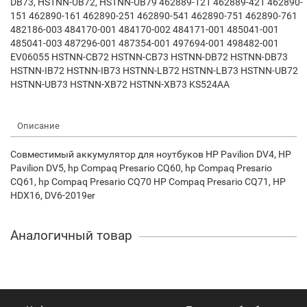
DB73, HSTNN-UB72, HSTNN-UB79 462889-121 462889-421 462890-
151 462890-161 462890-251 462890-541 462890-751 462890-761
482186-003 484170-001 484170-002 484171-001 485041-001
485041-003 487296-001 487354-001 497694-001 498482-001
EV06055 HSTNN-CB72 HSTNN-CB73 HSTNN-DB72 HSTNN-DB73
HSTNN-IB72 HSTNN-IB73 HSTNN-LB72 HSTNN-LB73 HSTNN-UB72
HSTNN-UB73 HSTNN-XB72 HSTNN-XB73 KS524AA
Описание
Совместимый аккумулятор для ноутбуков HP Pavilion DV4, HP
Pavilion DV5, hp Compaq Presario CQ60, hp Compaq Presario
CQ61, hp Compaq Presario CQ70 HP Compaq Presario CQ71, HP
HDX16, DV6-2019er
Аналогичный товар