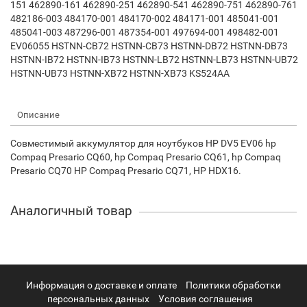
151 462890-161 462890-251 462890-541 462890-751 462890-761
482186-003 484170-001 484170-002 484171-001 485041-001
485041-003 487296-001 487354-001 497694-001 498482-001
EV06055 HSTNN-CB72 HSTNN-CB73 HSTNN-DB72 HSTNN-DB73
HSTNN-IB72 HSTNN-IB73 HSTNN-LB72 HSTNN-LB73 HSTNN-UB72
HSTNN-UB73 HSTNN-XB72 HSTNN-XB73 KS524AA
Описание
Совместимый аккумулятор для ноутбуков HP DV5 EV06 hp
Compaq Presario CQ60, hp Compaq Presario CQ61, hp Compaq
Presario CQ70 HP Compaq Presario CQ71, HP HDX16.
Аналогичный товар
Информация о доставке и оплате
Политики обработки
персональных данных
Условия соглашения