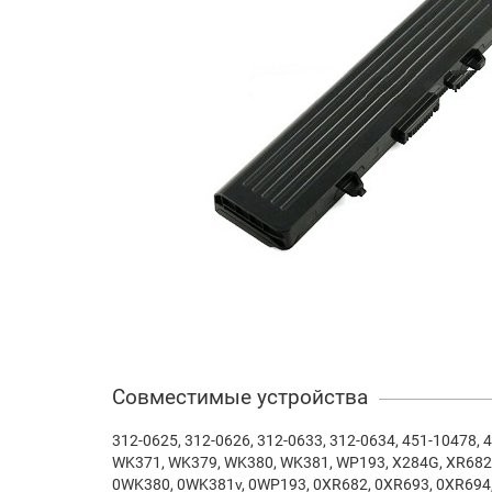
Совместимые устройства
312-0625, 312-0626, 312-0633, 312-0634, 451-10478
WK371, WK379, WK380, WK381, WP193, X284G, XR682,
0WK380, 0WK381v, 0WP193, 0XR682, 0XR693, 0XR694