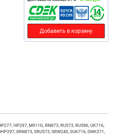
Добавить в корзину
 HP277, HP297, M911G, RN873, RU573, RU586, UK716,
0HP297, 0RN873, 0RU573, 0RW240, 0UK716, 0WK371,