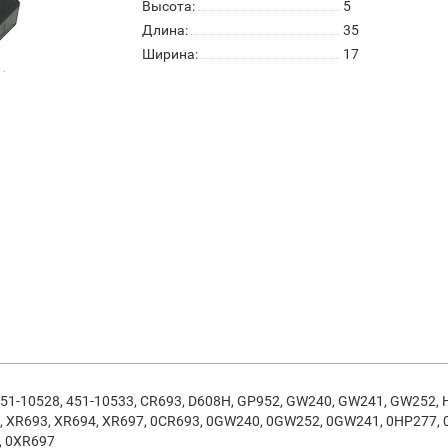
Высота:
5
Длина:
35
Ширина:
17
, 451-10528, 451-10533, CR693, D608H, GP952, GW240, GW241, GW252,
 XR693, XR694, XR697, 0CR693, 0GW240, 0GW252, 0GW241, 0HP277, 
, 0XR697