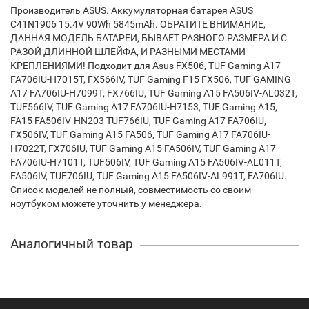
Производитель ASUS. Аккумуляторная батарея ASUS
C41N1906 15.4V 90Wh 5845mAh. ОБРАТИТЕ ВНИМАНИЕ,
ДАННАЯ МОДЕЛЬ БАТАРЕИ, БЫВАЕТ РАЗНОГО РАЗМЕРА И С
РАЗОЙ ДЛИННОЙ ШЛЕЙФА, И РАЗНЫМИ МЕСТАМИ
КРЕПЛЕНИЯМИ! Подходит для Asus FX506, TUF Gaming A17
FA706IU-H7015T, FX566IV, TUF Gaming F15 FX506, TUF GAMING
A17 FA706IU-H7099T, FX766IU, TUF Gaming A15 FA506IV-AL032T,
TUF566IV, TUF Gaming A17 FA706IU-H7153, TUF Gaming A15,
FA15 FA506IV-HN203 TUF766IU, TUF Gaming A17 FA706IU,
FX506IV, TUF Gaming A15 FA506, TUF Gaming A17 FA706IU-
H7022T, FX706IU, TUF Gaming A15 FA506IV, TUF Gaming A17
FA706IU-H7101T, TUF506IV, TUF Gaming A15 FA506IV-AL011T,
FA506IV, TUF706IU, TUF Gaming A15 FA506IV-AL991T, FA706IU.
Список моделей не полный, совместимость со своим
ноутбуком можете уточнить у менеджера.
Аналогичный товар