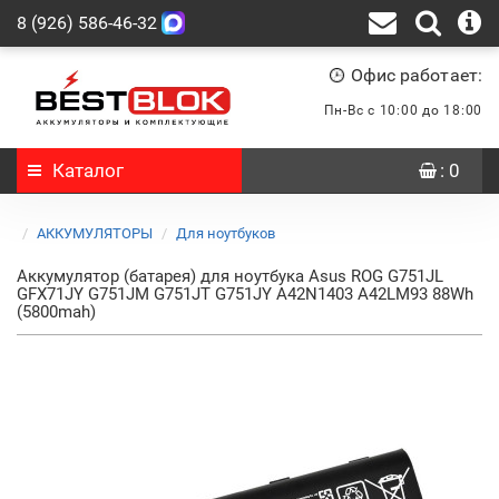
8 (926) 586-46-32
Офис работает:
Пн-Вс с 10:00 до 18:00
Каталог
: 0
АККУМУЛЯТОРЫ
Для ноутбуков
Аккумулятор (батарея) для ноутбука Asus ROG G751JL
GFX71JY G751JM G751JT G751JY A42N1403 A42LM93 88Wh
(5800mah)