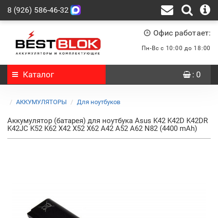
8 (926) 586-46-32
Офис работает:
Пн-Вс с 10:00 до 18:00
Каталог
: 0
АККУМУЛЯТОРЫ
Для ноутбуков
Аккумулятор (батарея) для ноутбука Asus K42 K42D K42DR
K42JC K52 K62 X42 X52 X62 A42 A52 A62 N82 (4400 mAh)