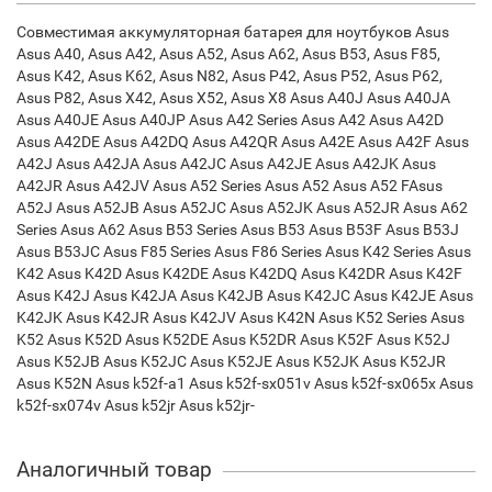
Совместимая аккумуляторная батарея для ноутбуков Asus
Asus A40, Asus A42, Asus A52, Asus A62, Asus B53, Asus F85,
Asus K42, Asus K62, Asus N82, Asus P42, Asus P52, Asus P62,
Asus P82, Asus X42, Asus X52, Asus X8 Asus A40J Asus A40JA
Asus A40JE Asus A40JP Asus A42 Series Asus A42 Asus A42D
Asus A42DE Asus A42DQ Asus A42QR Asus A42E Asus A42F Asus
A42J Asus A42JA Asus A42JC Asus A42JE Asus A42JK Asus
A42JR Asus A42JV Asus A52 Series Asus A52 Asus A52 FAsus
A52J Asus A52JB Asus A52JC Asus A52JK Asus A52JR Asus A62
Series Asus A62 Asus B53 Series Asus B53 Asus B53F Asus B53J
Asus B53JC Asus F85 Series Asus F86 Series Asus K42 Series Asus
K42 Asus K42D Asus K42DE Asus K42DQ Asus K42DR Asus K42F
Asus K42J Asus K42JA Asus K42JB Asus K42JC Asus K42JE Asus
K42JK Asus K42JR Asus K42JV Asus K42N Asus K52 Series Asus
K52 Asus K52D Asus K52DE Asus K52DR Asus K52F Asus K52J
Asus K52JB Asus K52JC Asus K52JE Asus K52JK Asus K52JR
Asus K52N Asus k52f-a1 Asus k52f-sx051v Asus k52f-sx065x Asus
k52f-sx074v Asus k52jr Asus k52jr-
Аналогичный товар