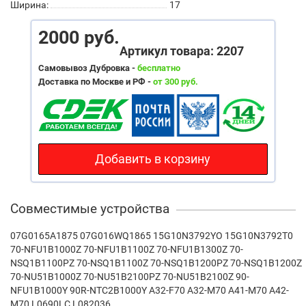
Ширина:
17
2000 руб.
Артикул товара: 2207
Самовывоз Дубровка -
бесплатно
Доставка по Москве и РФ -
от 300 руб.
Добавить в корзину
Совместимые устройства
07G0165A1875 07G016WQ1865 15G10N3792YO 15G10N3792T0
70-NFU1B1000Z 70-NFU1B1100Z 70-NFU1B1300Z 70-
NSQ1B1100PZ 70-NSQ1B1100Z 70-NSQ1B1200PZ 70-NSQ1B1200Z
70-NU51B1000Z 70-NU51B2100PZ 70-NU51B2100Z 90-
NFU1B1000Y 90R-NTC2B1000Y A32-F70 A32-M70 A41-M70 A42-
M70 L0690LC L082036