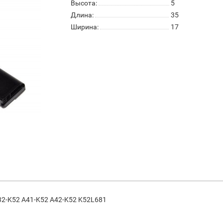
Высота:
5
Длина:
35
Ширина:
17
2-K52 A41-K52 A42-K52 K52L681