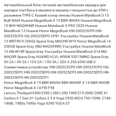
Автомобильный блок питания автомобильная зарядка для
зарядки ноутбука в машине в машину с мощностью до 65W с
разъемом TYPE-C Хуавей хонор леново Huawei Matebook D 15
BoB-WAI9 Huawei MagicBook X 15 BBR-WAI9A Huawei MagicBook
15 BhR-WAQ9HNR Huawei Matebook X PRO 2020 Huawei
MateBook 13 Huawei Honor MagicBook HW-200325CP0 HW-
200325CPO HQ-200325EPO CP81 Ультрабук Huawei MateBook
13 WRT-W19 256Gb Space Grey MACHR-W19 Honor MagicBook 14
256GB Space Gray (Nbl-WAQ9HNR) Ультрабук Huawei MateBook
13 HN-W19R Space Grey Ультрабук Huawei MateBook D14 Nbl-
WAQ9R Space Grey HUAWEI KLVL-W56W 53013MNG Space Gray
5V-2A / 9V-2A / 12V-2A / 15V-3A / 20V-3.25A 65W USB-C
Совместимые устройства: HW-200325CP0 HW-200325CPO HQ-
200325EPO HW-200325EP0 HW-200325EP3 HN-200325EPO HN-
200325EP0 HN-200325CP1
Honor MagicBook X 15 BBR-WAI9A BBR-WAH9F X 14 NBR-WAI9B
Honor MagicBook X 14 FRI-F58
Lenovo Thinkpad E490 E590 L380 L390 T490 E15 20RD 20RE X1
Carbon 6 7 Gen X1 Carbon 2 3 4 Yoga C930 80C4 730-13IWL C740-
14IML T480s T490s Yoga X390 YOGA S7